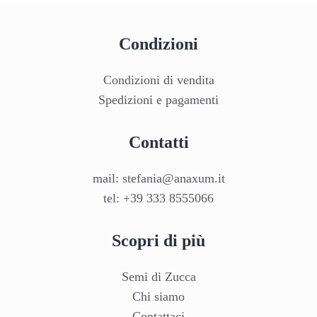
scelte
nella
pagina
Condizioni
del
prodotto
Condizioni di vendita
Spedizioni e pagamenti
Contatti
mail:
stefania@anaxum.it
tel:
+39 333 8555066
Scopri di più
Semi di Zucca
Chi siamo
Contattaci