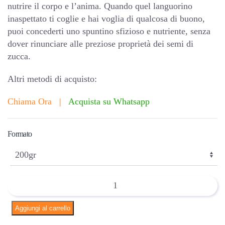
nutrire il corpo e l’anima. Quando quel languorino
inaspettato ti coglie e hai voglia di qualcosa di buono,
puoi concederti uno spuntino sfizioso e nutriente, senza
dover rinunciare alle preziose proprietà dei semi di
zucca.
Altri metodi di acquisto:
Chiama Ora
|
Acquista su Whatsapp
Formato
Semi
di
zucca
Aggiungi al carrello
ricoperti