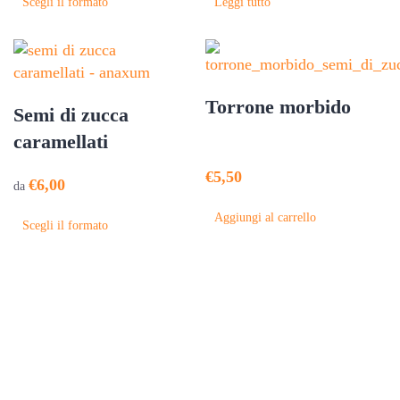
Scegli il formato
Leggi tutto
prodotto
ha
più
varianti.
Le
Torrone morbido
Semi di zucca
opzioni
caramellati
possono
essere
€
5,50
€
6,00
scelte
da
nella
Questo
Aggiungi al carrello
Scegli il formato
pagina
prodotto
del
ha
prodotto
più
varianti.
Le
opzioni
possono
essere