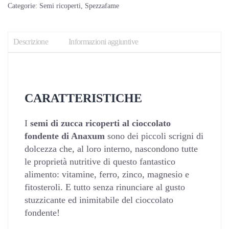
con
Categorie:
Semi ricoperti
,
Spezzafame
cioccolato
fondente
Descrizione
Informazioni aggiuntive
quantità
CARATTERISTICHE
I
semi di zucca ricoperti al cioccolato
fondente di Anaxum
sono dei piccoli scrigni di
dolcezza che, al loro interno, nascondono tutte
le proprietà nutritive di questo fantastico
alimento: vitamine, ferro, zinco, magnesio e
fitosteroli. E tutto senza rinunciare al gusto
stuzzicante ed inimitabile del cioccolato
fondente!