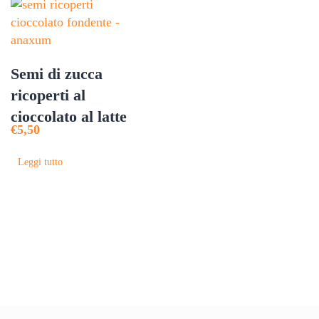
più
varianti.
Le
opzioni
Semi di zucca
possono
ricoperti al
essere
scelte
cioccolato al latte
€
5,50
nella
pagina
Leggi tutto
del
prodotto