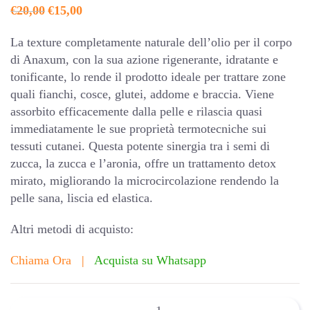
Il
Il
€
20,00
€
15,00
prezzo
prezzo
originale
attuale
La texture completamente naturale dell’olio per il corpo
era:
è:
di Anaxum, con la sua azione rigenerante, idratante e
€20,00.
€15,00.
tonificante, lo rende il prodotto ideale per trattare zone
quali fianchi, cosce, glutei, addome e braccia. Viene
assorbito efficacemente dalla pelle e rilascia quasi
immediatamente le sue proprietà termotecniche sui
tessuti cutanei. Questa potente sinergia tra i semi di
zucca, la zucca e l’aronia, offre un trattamento detox
mirato, migliorando la microcircolazione rendendo la
pelle sana, liscia ed elastica.
Altri metodi di acquisto:
Chiama Ora
|
Acquista su Whatsapp
15