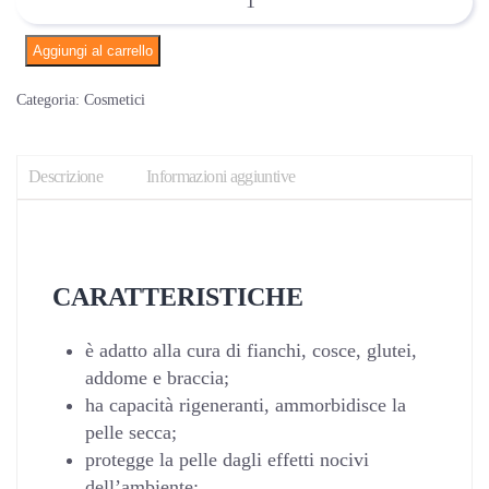
Days
Body
Aggiungi al carrello
Oil
-
Categoria:
Cosmetici
Olio
corpo
Descrizione
Informazioni aggiuntive
ai
semi
di
zucca
quantità
CARATTERISTICHE
è adatto alla cura di fianchi, cosce, glutei,
addome e braccia;
ha capacità rigeneranti, ammorbidisce la
pelle secca;
protegge la pelle dagli effetti nocivi
dell’ambiente;